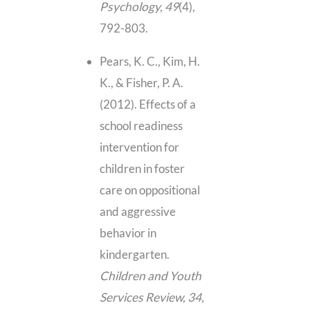
Psychology, 49
(4),
792-803.
Pears, K. C., Kim, H.
K., & Fisher, P. A.
(2012). Effects of a
school readiness
intervention for
children in foster
care on oppositional
and aggressive
behavior in
kindergarten.
Children and Youth
Services Review, 34,