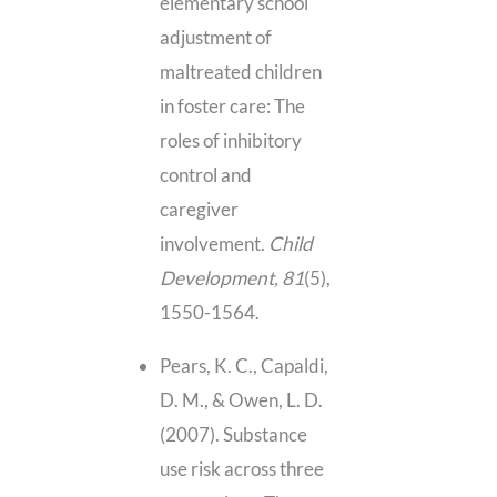
elementary school
adjustment of
maltreated children
in foster care: The
roles of inhibitory
control and
caregiver
involvement.
Child
Development, 81
(5),
1550-1564.
Pears, K. C., Capaldi,
D. M., & Owen, L. D.
(2007). Substance
use risk across three