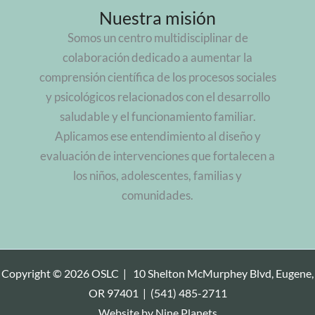
Nuestra misión
Somos un centro multidisciplinar de
colaboración dedicado a aumentar la
comprensión científica de los procesos sociales
y psicológicos relacionados con el desarrollo
saludable y el funcionamiento familiar.
Aplicamos ese entendimiento al diseño y
evaluación de intervenciones que fortalecen a
los niños, adolescentes, familias y
comunidades.
Copyright © 2026 OSLC |
10 Shelton McMurphey Blvd, Eugene,
OR 97401
|
(541) 485-2711
Website by
Nine Planets