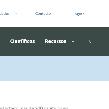
dades
Contacto
English
s
Científicos
Recursos
Buscar
redactado más de 200 capítulos en