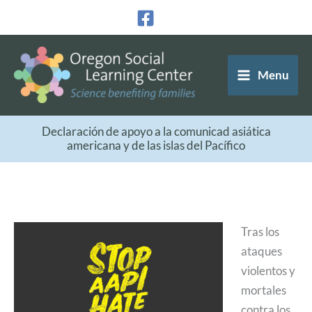
Ir
al
contenido
Menu
Declaración de apoyo a la comunicad asiática
americana y de las islas del Pacífico
Tras los
ataques
violentos y
mortales
contra los