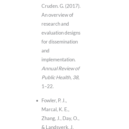
Cruden. G. (2017).
An overview of
research and
evaluation designs
for dissemination
and
implementation.
Annual Review of
Public Health
,
38
,
1–22.
Fowler, P. J.,
Marcal, K. E.,
Zhang, J., Day, O.,
& Landsverk, J.