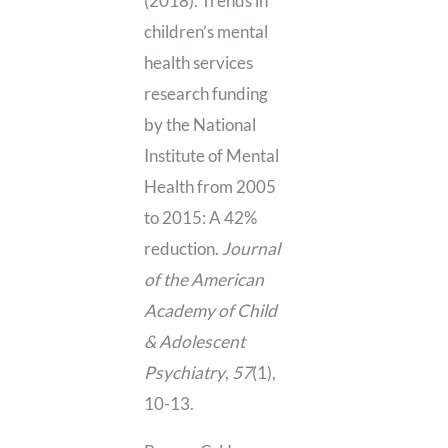
(2018). Trends in
children’s mental
health services
research funding
by the National
Institute of Mental
Health from 2005
to 2015: A 42%
reduction.
Journal
of the American
Academy of Child
& Adolescent
Psychiatry
,
57
(1),
10-13.