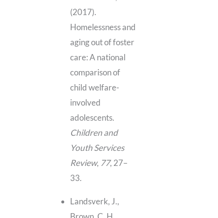
(2017).
Homelessness and
aging out of foster
care: A national
comparison of
child welfare-
involved
adolescents.
Children and
Youth Services
Review
,
77
, 27–
33.
Landsverk, J.,
Brown, C. H.,