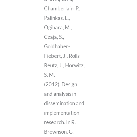
Chamberlain, P.,
Palinkas, L.,
Ogihara, M.,
Czaja, S.,
Goldhaber-
Fiebert, J., Rolls
Reutz, J., Horwitz,
S. M.
(2012). Design
and analysis in
dissemination and
implementation
research. In R.
Brownson, G.