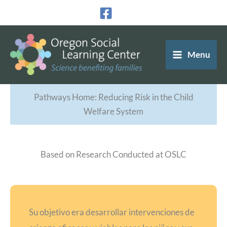
Ir
al
contenido
Menu
Pathways Home: Reducing Risk in the Child
Welfare System
Based on Research Conducted at OSLC
Su objetivo era desarrollar intervenciones de