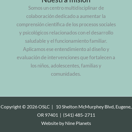
Somos un centro multidisciplinar de
colaboración dedicado a aumentar la
comprensión científica de los procesos sociales
y psicológicos relacionados con el desarrollo
saludable y el funcionamiento familiar.
Aplicamos ese entendimiento al diseño y
evaluación de intervenciones que fortalecen a
los niños, adolescentes, familias y
comunidades.
Copyright © 2026 OSLC |
10 Shelton McMurphey Blvd, Eugene,
OR 97401
|
(541) 485-2711
Website by
Nine Planets