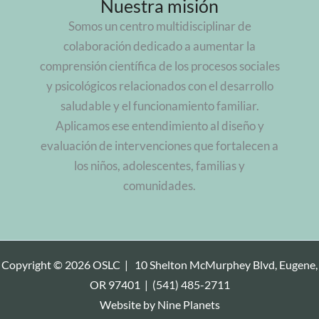
Nuestra misión
Somos un centro multidisciplinar de
colaboración dedicado a aumentar la
comprensión científica de los procesos sociales
y psicológicos relacionados con el desarrollo
saludable y el funcionamiento familiar.
Aplicamos ese entendimiento al diseño y
evaluación de intervenciones que fortalecen a
los niños, adolescentes, familias y
comunidades.
Copyright © 2026 OSLC |
10 Shelton McMurphey Blvd, Eugene,
OR 97401
|
(541) 485-2711
Website by
Nine Planets