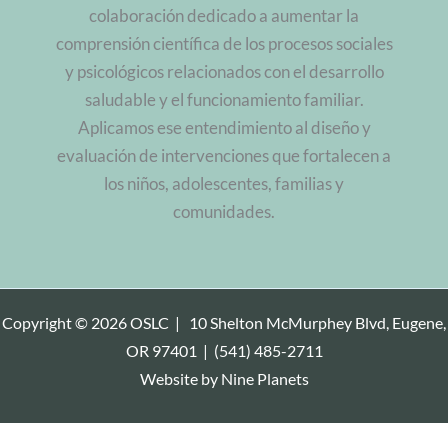
colaboración dedicado a aumentar la
comprensión científica de los procesos sociales
y psicológicos relacionados con el desarrollo
saludable y el funcionamiento familiar.
Aplicamos ese entendimiento al diseño y
evaluación de intervenciones que fortalecen a
los niños, adolescentes, familias y
comunidades.
Copyright © 2026 OSLC |
10 Shelton McMurphey Blvd, Eugene,
OR 97401
|
(541) 485-2711
Website by
Nine Planets