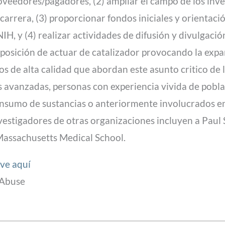
oveedores/pagadores, (2) ampliar el campo de los inve
 carrera, (3) proporcionar fondos iniciales y orientac
NIH, y (4) realizar actividades de difusión y divulgac
 en posición de actuar de catalizador provocando la ex
s de alta calidad que abordan este asunto critico de la
 avanzadas, personas con experiencia vivida de poblac
nsumo de sustancias o anteriormente involucrados en e
estigadores de otras organizaciones incluyen a Paul S
Massachusetts Medical School.
ive aquí
 Abuse