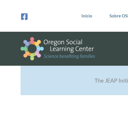
Ir
al
Inicio
Sobre OS
contenido
The JEAP Init