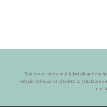
Somos un centro multidisciplinar de cola
relacionados con el desarrollo saludable y 
que f