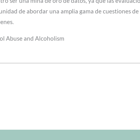
ró ser una mina de oro de datos, ya que las evaluacio
tunidad de abordar una amplia gama de cuestiones de s
venes.
hol Abuse and Alcoholism