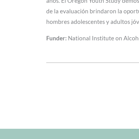
años. El Oregon Youth Study demost
de la evaluación brindaron la opor
hombres adolescentes y adultos jó
Funder:
National Institute on Alco