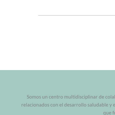
Somos un centro multidisciplinar de cola
relacionados con el desarrollo saludable y 
que f