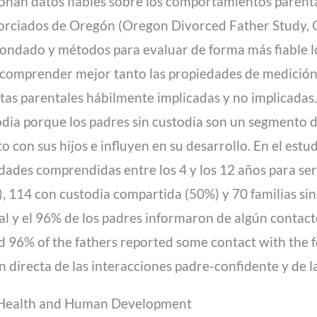
onan datos fiables sobre los comportamientos parental
vorciados de Oregón (Oregon Divorced Father Study, 
 condado y métodos para evaluar de forma más fiable 
 comprender mejor tanto las propiedades de medición,
s parentales hábilmente implicadas y no implicadas. 
odia porque los padres sin custodia son un segmento d
 con sus hijos e influyen en su desarrollo. En el estu
dades comprendidas entre los 4 y los 12 años para se
 114 con custodia compartida (50%) y 70 familias sin 
al y el 96% de los padres informaron de algún contacto 
nd 96% of the fathers reported some contact with the fo
n directa de las interacciones padre-confidente y de l
ld Health and Human Development