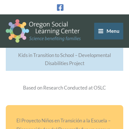
Ir
al
contenido
Menu
Kids in Transition to School – Developmental
Disabilities Project
Based on Research Conducted at OSLC
El Proyecto Niños en Transición a la Escuela –